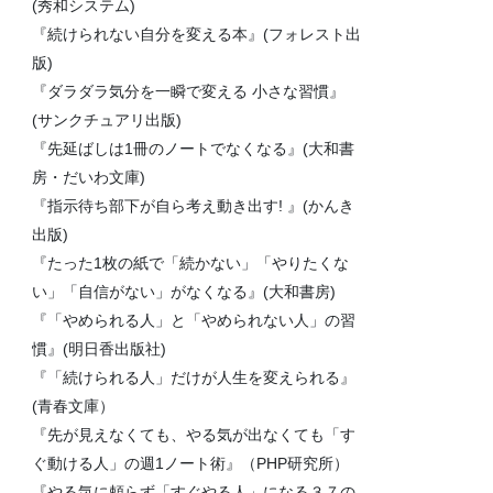
(秀和システム)
『続けられない自分を変える本』(フォレスト出
版)
『ダラダラ気分を一瞬で変える 小さな習慣』
(サンクチュアリ出版)
『先延ばしは1冊のノートでなくなる』(大和書
房・だいわ文庫)
『指示待ち部下が自ら考え動き出す! 』(かんき
出版)
『たった1枚の紙で「続かない」「やりたくな
い」「自信がない」がなくなる』(大和書房)
『「やめられる人」と「やめられない人」の習
慣』(明日香出版社)
『「続けられる人」だけが人生を変えられる』
(青春文庫）
『先が見えなくても、やる気が出なくても「す
ぐ動ける人」の週1ノート術』（PHP研究所）
『やる気に頼らず「すぐやる人」になる３７の