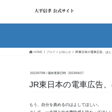
コ
ナ
ン
ビ
テ
ゲ
ン
ー
ツ
シ
へ
ョ
ス
ン
キ
に
ッ
移
HOME
ブログ
お知らせ
JR東日本の電車広告、は
プ
動
2022/07/06
/ 最終更新日時 :
2023/04/17
JR東日本の電車広告
もう、自分を責めるのはよしてほしい。