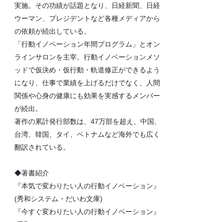
実施。その功績が話題となり、日経新聞、日経
ウーマン、プレジデントなど各種メディアから
の依頼が続出している。
「行動イノベーション年間プログラム」とオン
ラインサロンを主宰。行動イノベーションメソ
ッドで仮決め・仮行動・軌道修正ができるよう
になり、仕事で業績を上げるだけでなく、人間
関係や心身の健康にも効果を実感するメンバー
が続出。
著作の累計発行部数は、47万部を超え、中国、
台湾、韓国、タイ、ベトナムなど海外でも広く
翻訳されている。
◆著書紹介
『本気で変わりたい人の行動イノベーション』
(秀和システム・だいわ文庫)
『今すぐ変わりたい人の行動イノベーション』