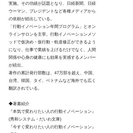
実施。その功績が話題となり、日経新聞、日経
ウーマン、プレジデントなど各種メディアから
の依頼が続出している。
「行動イノベーション年間プログラム」とオン
ラインサロンを主宰。行動イノベーションメソ
ッドで仮決め・仮行動・軌道修正ができるよう
になり、仕事で業績を上げるだけでなく、人間
関係や心身の健康にも効果を実感するメンバー
が続出。
著作の累計発行部数は、47万部を超え、中国、
台湾、韓国、タイ、ベトナムなど海外でも広く
翻訳されている。
◆著書紹介
『本気で変わりたい人の行動イノベーション』
(秀和システム・だいわ文庫)
『今すぐ変わりたい人の行動イノベーション』