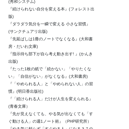
(秀和システム)
『続けられない自分を変える本』(フォレスト出
版)
『ダラダラ気分を一瞬で変える 小さな習慣』
(サンクチュアリ出版)
『先延ばしは1冊のノートでなくなる』(大和書
房・だいわ文庫)
『指示待ち部下が自ら考え動き出す! 』(かんき
出版)
『たった1枚の紙で「続かない」「やりたくな
い」「自信がない」がなくなる』(大和書房)
『「やめられる人」と「やめられない人」の習
慣』(明日香出版社)
『「続けられる人」だけが人生を変えられる』
(青春文庫）
『先が見えなくても、やる気が出なくても「す
ぐ動ける人」の週1ノート術』（PHP研究所）
『やる気に頼らず「すぐやる人」になる３７の