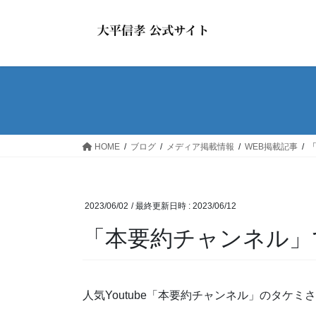
コ
ナ
ン
ビ
テ
ゲ
ン
ー
ツ
シ
へ
ョ
ス
ン
キ
に
ッ
移
HOME
ブログ
メディア掲載情報
WEB掲載記事
プ
動
2023/06/02
/ 最終更新日時 :
2023/06/12
「本要約チャンネル」
人気Youtube「本要約チャンネル」のタケミ