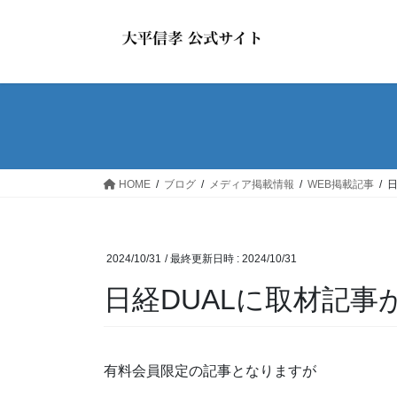
コ
ナ
ン
ビ
テ
ゲ
ン
ー
ツ
シ
へ
ョ
ス
ン
キ
に
ッ
移
HOME
ブログ
メディア掲載情報
WEB掲載記事
プ
動
2024/10/31
/ 最終更新日時 :
2024/10/31
日経DUALに取材記
有料会員限定の記事となりますが