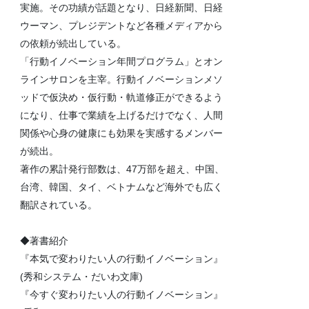
実施。その功績が話題となり、日経新聞、日経
ウーマン、プレジデントなど各種メディアから
の依頼が続出している。
「行動イノベーション年間プログラム」とオン
ラインサロンを主宰。行動イノベーションメソ
ッドで仮決め・仮行動・軌道修正ができるよう
になり、仕事で業績を上げるだけでなく、人間
関係や心身の健康にも効果を実感するメンバー
が続出。
著作の累計発行部数は、47万部を超え、中国、
台湾、韓国、タイ、ベトナムなど海外でも広く
翻訳されている。
◆著書紹介
『本気で変わりたい人の行動イノベーション』
(秀和システム・だいわ文庫)
『今すぐ変わりたい人の行動イノベーション』