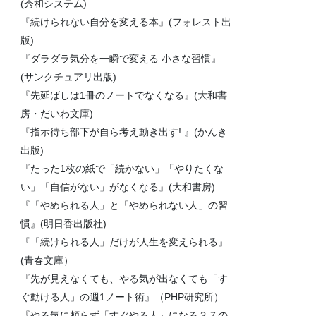
(秀和システム)
『続けられない自分を変える本』(フォレスト出
版)
『ダラダラ気分を一瞬で変える 小さな習慣』
(サンクチュアリ出版)
『先延ばしは1冊のノートでなくなる』(大和書
房・だいわ文庫)
『指示待ち部下が自ら考え動き出す! 』(かんき
出版)
『たった1枚の紙で「続かない」「やりたくな
い」「自信がない」がなくなる』(大和書房)
『「やめられる人」と「やめられない人」の習
慣』(明日香出版社)
『「続けられる人」だけが人生を変えられる』
(青春文庫）
『先が見えなくても、やる気が出なくても「す
ぐ動ける人」の週1ノート術』（PHP研究所）
『やる気に頼らず「すぐやる人」になる３７の