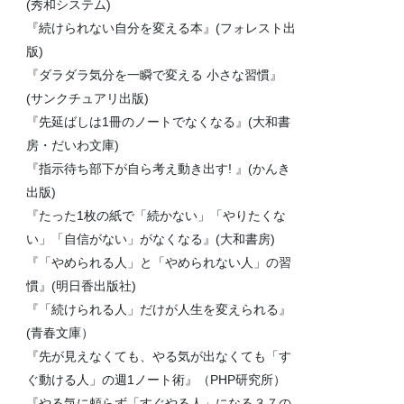
(秀和システム)
『続けられない自分を変える本』(フォレスト出
版)
『ダラダラ気分を一瞬で変える 小さな習慣』
(サンクチュアリ出版)
『先延ばしは1冊のノートでなくなる』(大和書
房・だいわ文庫)
『指示待ち部下が自ら考え動き出す! 』(かんき
出版)
『たった1枚の紙で「続かない」「やりたくな
い」「自信がない」がなくなる』(大和書房)
『「やめられる人」と「やめられない人」の習
慣』(明日香出版社)
『「続けられる人」だけが人生を変えられる』
(青春文庫）
『先が見えなくても、やる気が出なくても「す
ぐ動ける人」の週1ノート術』（PHP研究所）
『やる気に頼らず「すぐやる人」になる３７の