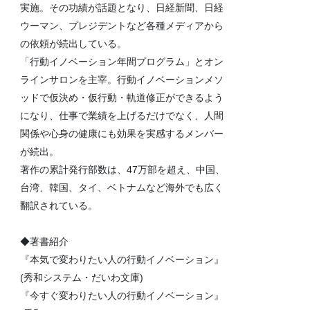
実施。その功績が話題となり、日経新聞、日経
ウーマン、プレジデントなど各種メディアから
の依頼が続出している。
「行動イノベーション年間プログラム」とオン
ラインサロンを主宰。行動イノベーションメソ
ッドで仮決め・仮行動・軌道修正ができるよう
になり、仕事で業績を上げるだけでなく、人間
関係や心身の健康にも効果を実感するメンバー
が続出。
著作の累計発行部数は、47万部を超え、中国、
台湾、韓国、タイ、ベトナムなど海外でも広く
翻訳されている。
◆著書紹介
『本気で変わりたい人の行動イノベーション』
(秀和システム・だいわ文庫)
『今すぐ変わりたい人の行動イノベーション』