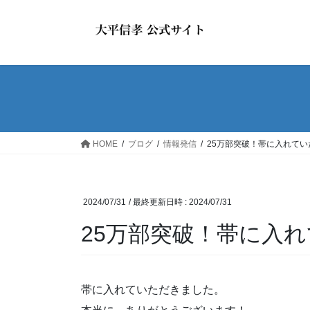
コ
ナ
ン
ビ
テ
ゲ
ン
ー
ツ
シ
へ
ョ
ス
ン
キ
に
ッ
移
HOME
ブログ
情報発信
25万部突破！帯に入れて
プ
動
2024/07/31
/ 最終更新日時 :
2024/07/31
25万部突破！帯に入
帯に入れていただきました。